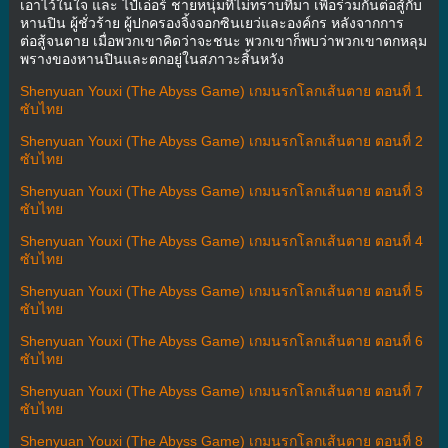
เอาไว้ในใจ และ ไป๋เอ่อร์ ชายหนุ่มที่ไม่ทราบที่มา เพื่อร่วมกันต่อสู้กับ
หานปิน ผู้ชั่วร้าย ผู้ปกครองจิ้งจอกซินเยว่และองค์กร หลังจากการ
ต่อสู้จนตาย เมื่อพวกเขาคิดว่าจะชนะ พวกเขาก็พบว่าพวกเขาตกหลุม
พรางของหานปินและตกอยู่ในสภาวะสิ้นหวัง
Shenyuan Youxi (The Abyss Game) เกมนรกโลกเส้นตาย ตอนที่ 1
ซับไทย
Shenyuan Youxi (The Abyss Game) เกมนรกโลกเส้นตาย ตอนที่ 2
ซับไทย
Shenyuan Youxi (The Abyss Game) เกมนรกโลกเส้นตาย ตอนที่ 3
ซับไทย
Shenyuan Youxi (The Abyss Game) เกมนรกโลกเส้นตาย ตอนที่ 4
ซับไทย
Shenyuan Youxi (The Abyss Game) เกมนรกโลกเส้นตาย ตอนที่ 5
ซับไทย
Shenyuan Youxi (The Abyss Game) เกมนรกโลกเส้นตาย ตอนที่ 6
ซับไทย
Shenyuan Youxi (The Abyss Game) เกมนรกโลกเส้นตาย ตอนที่ 7
ซับไทย
Shenyuan Youxi (The Abyss Game) เกมนรกโลกเส้นตาย ตอนที่ 8