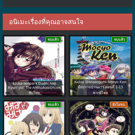
อนิเมะเรื่องที่คุณอาจสนใจ
จบแล้ว
จบแล้ว
Kidou Shinsengumi Moeyo Ken
Iizuka-senpai x Blazer Ane
มือปราบป่วนมาร ตอนที่ 1-13
Kyun! yori The Animation Uncen
ซับไทย
พากย์ไทย
จบแล้ว
ยังไม่จบ