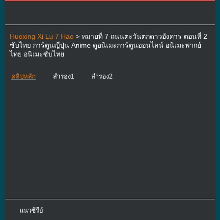
Huoxing Xi Lu 7 Hao
> หมายที่ 7 ถนนตะวันตกดาวอังคาร ตอนที่ 2
ซับไทย การ์ตูนญี่ปุ่น Anime ดูอนิเมะการ์ตูนออนไลน์ อนิเมะพากย์
ไทย อนิเมะซับไทย
คลิปหลัก
สำรอง1
สำรอง2
แนวซีรีย์