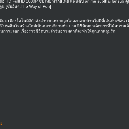
อถือ HD FullHD 1080P ซับไทย พากย์ไทย แฟนซับ anime subthai fansub ดู
น [ชื่ออื่นๆ:The Way of Pon]
 เมืองโอโนมิจิกำลังลำบากเพราะถูกไล่ออกจากบ้านไม่มีที่เล่นกับเพื่อน เมื
ธอจึงตัดสินใจสร้างใหม่เป็นสถานที่รวมตัว ปาย อิซึมิเหล่าเด็กสาวที่ได้สนามเด
พ่นกกระจอก เรื่องราวชีวิตประจำวันธรรมดาที่จะทำให้คุณตกหลุมรัก
ย
ย
ย
ย
ย
ย
ย
ย
ย
ทย