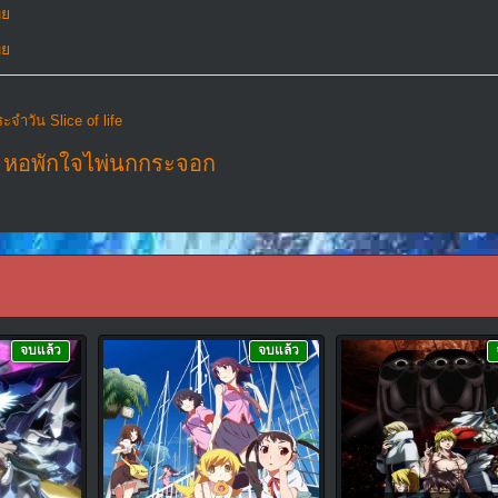
ทย
ทย
จําวัน Slice of life
,
หอพักใจไพ่นกกระจอก
จบแล้ว
จบแล้ว