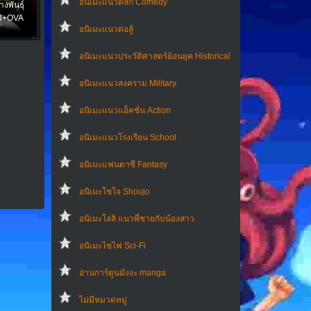
อนิเมะแนวตลก Comedy
งพันธุ์
13+OVA
อนิเมะแนวต่อสู้
อนิเมะแนวประวัติศาสตร์ย้อนยุค Historical
อนิเมะแนวสงคราม Military
อนิเมะแนวแอ็คชั่น Action
อนิเมะแนวโรงเรียน School
อนิเมะแฟนตาซี Fantasy
อนิเมะโชโจ Shoujo
อนิเมะโลลิ แนวพี่ชายกับน้องสาว
อนิเมะไซไฟ Sci-Fi
อ่านการ์ตูนมังงะ manga
ไม่มีหมวดหมู่