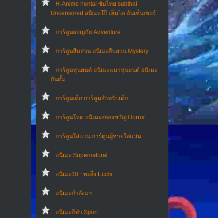
H-Anime hentai ซับไทย subthai
Uncensored อนิเมะโป๊ เฮ็นไต อันเซ็นเซอร์
การ์ตูนผจญภัย Adventure
การ์ตูนสืบสวน อนิเมะสืบสวน Mystery
การ์ตูนหุ่นยนต์ อนิเมะแนวหุ่นยนต์ อนิเมะ
กันดั้ม
การ์ตูนเด็ก การ์ตูนสำหรับเด็ก
การ์ตูนโหด อนิเมะสยองขวัญ Horror
การ์ตูนใส่แว่น การ์ตูนผู้ชายใส่แว่น
อนิเมะ Supernatural
อนิเมะ18+ ทะลึ่ง Ecchi
อนิเมะกำลังมา
อนิเมะกีฬา Sport