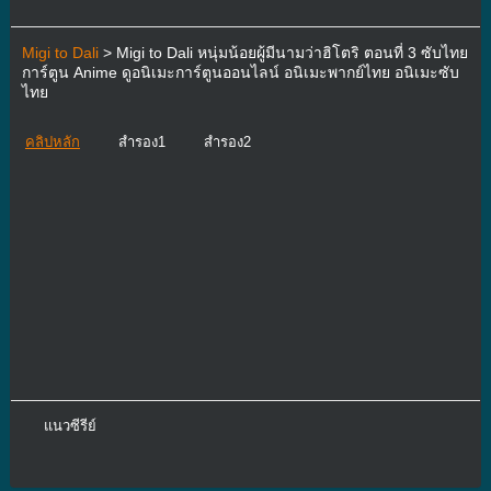
Migi to Dali
> Migi to Dali หนุ่มน้อยผู้มีนามว่าฮิโตริ ตอนที่ 3 ซับไทย
การ์ตูน Anime ดูอนิเมะการ์ตูนออนไลน์ อนิเมะพากย์ไทย อนิเมะซับ
ไทย
คลิปหลัก
สำรอง1
สำรอง2
แนวซีรีย์