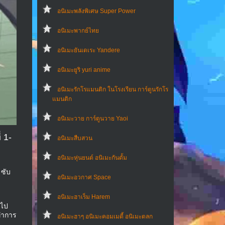
อนิเมะพลังพิเศษ Super Power
อนิเมะพากย์ไทย
อนิเมะยันเดเระ Yandere
อนิเมะยูริ yuri anime
อนิเมะรักโรแมนติก ในโรงเรียน การ์ตูนรักโร
แมนติก
อนิเมะวาย การ์ตูนวาย Yaoi
 1-
อนิเมะสืบสวน
อนิเมะหุ่นยนต์ อนิเมะกันดั้ม
 ซับ
อนิเมะอวกาศ Space
อนิเมะฮาเร็ม Harem
ะไป
ทำการ
อนิเมะฮาๆ อนิเมะคอมเมดี้ อนิเมะตลก