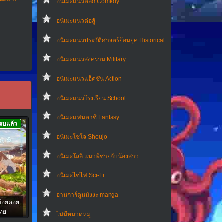
อนิเมะแนวตลก Comedy
อนิเมะแนวต่อสู้
อนิเมะแนวประวัติศาสตร์ย้อนยุค Historical
อนิเมะแนวสงคราม Military
อนิเมะแนวแอ็คชั่น Action
อนิเมะแนวโรงเรียน School
อนิเมะแฟนตาซี Fantasy
จบแล้ว
อนิเมะโชโจ Shoujo
อนิเมะโลลิ แนวพี่ชายกับน้องสาว
อนิเมะไซไฟ Sci-Fi
อ่านการ์ตูนมังงะ manga
น้อยคอย
ไทย
ไม่มีหมวดหมู่