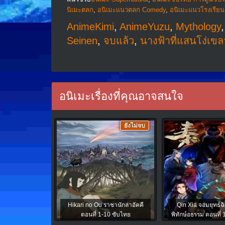
นิเมะตลก
,
อนิเมะแนวตลก Comedy
,
อนิเมะแนวโรงเรียน
AnimeKimi
,
AnimeYuzu
,
Mythology
Seinen
,
จบแล้ว
,
นางฟ้าที่แสนโง่เขลา
อนิเมะเรื่องที่คุณอาจสนใจ
ยังไม่จบ
Hikari no Ou ราชานักล่าอัคคี
Qin Xia จอมยุทธ์ฉ
ตอนที่ 1-10 ซับไทย
พิทักษ์อธรรม ตอนที่