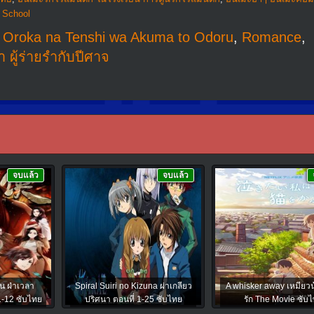
 School
,
Oroka na Tenshi wa Akuma to Odoru
,
Romance
,
 ผู้ร่ายรำกับปีศาจ
จบแล้ว
จบแล้ว
ิน ฝ่าเวลา
Spiral Suiri no Kizuna ผ่าเกลียว
A whisker away เหมียว
 1-12 ซับไทย
ปริศนา ตอนที่ 1-25 ซับไทย
รัก The Movie ซับ