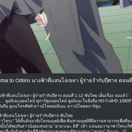
ma to Odoru นางฟ้าที่แสนโง่เขลา ผู้ร่ายรำกับปีศาจ ตอนที่
าที่แสนโง่เขลา ผู้ร่ายรำกับปีศาจ ตอนที่ 1-12 ซับไทย เต็มเรื่อง จบแล้ว”
2 … ดูอนิเมะออนไลน์ ดูการ์ตูนออนไลน์ ดูอนิเมะในมือถือ HD FullHD 1080P
ือถือ ดูบนโทรศัพท์ ดาวน์โหลดอนิเมะ ดาวน์โหลดการ์ตูน
าที่แสนโง่เขลา ผู้ร่ายรำกับปีศาจ ซับไทย
โทระ” ได้ดั้นด้นมายังโลกมนุษย์เพื่อเฟ้นหามนุษย์ที่มีความสามารถเพื่อที่จ
ไปนั้นได้พบกับสาวน้อยแสนสวย “อามาเนะ ลิลี่” เข้า แน่นอนว่ามาซาโทระก็
ตนที่แท้จริงของลิลลี่คือศัตรูคู่อาฆาตของปีศาจอย่าง “เทวดา” นั่นเอง…!?