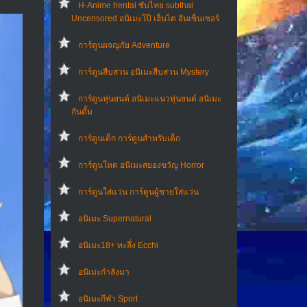
H-Anime hentai ซับไทย subthai
Uncensored อนิเมะโป๊ เฮ็นไต อันเซ็นเซอร์
การ์ตูนผจญภัย Adventure
การ์ตูนสืบสวน อนิเมะสืบสวน Mystery
การ์ตูนหุ่นยนต์ อนิเมะแนวหุ่นยนต์ อนิเมะ
กันดั้ม
การ์ตูนเด็ก การ์ตูนสำหรับเด็ก
การ์ตูนโหด อนิเมะสยองขวัญ Horror
การ์ตูนใส่แว่น การ์ตูนผู้ชายใส่แว่น
อนิเมะ Supernatural
อนิเมะ18+ ทะลึ่ง Ecchi
อนิเมะกำลังมา
อนิเมะกีฬา Sport