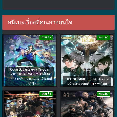
อนิเมะเรื่องที่คุณอาจสนใจ
จบแล้ว
จบแล้ว
Ququ Bucai, Zaixia Ye Guai
(Monster But Wild) พลิกพล็อต
เด๋อด๋า มารับบทมอนสเตอร์ ตอนที่
Longzu (Dragon Raja) จอมเวท
1-12 ซับไทย
ผนึกมังกร ตอนที่ 1-16 ซับไทย
จบแล้ว
จบแล้ว