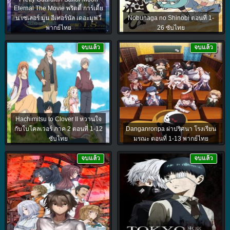
Eternal The Movie พริตตี้ การ์เดี้ย
น เซเลอร์ มูน อีเทอร์นัล เดอะมูฟวี่
Nobunaga no Shinobi ตอนที่ 1-
พากย์ไทย
26 ซับไทย
จบแล้ว
จบแล้ว
Hachimitsu to Clover II หวานใจ
กับใบโคลเวอร์ ภาค 2 ตอนที่ 1-12
Danganronpa ผ่าปริศนา โรงเรียน
ซับไทย
มรณะ ตอนที่ 1-13 พากย์ไทย
จบแล้ว
จบแล้ว