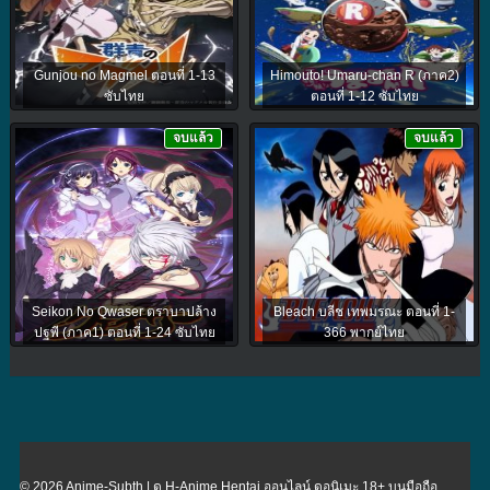
Gunjou no Magmel ตอนที่ 1-13
Himouto! Umaru-chan R (ภาค2)
ซับไทย
ตอนที่ 1-12 ซับไทย
จบแล้ว
จบแล้ว
Seikon No Qwaser ตราบาปล้าง
Bleach บลีช เทพมรณะ ตอนที่ 1-
ปฐพี (ภาค1) ตอนที่ 1-24 ซับไทย
366 พากย์ไทย
© 2026 Anime-Subth | ดู H-Anime Hentai ออนไลน์ ดูอนิเมะ 18+ บนมือถือ