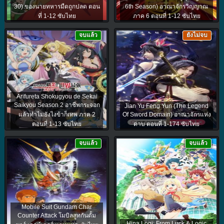
30) ของนายทหารมืดถูกปลด ตอน
6th Season) อาณาจักรวิญญาณ
ที่ 1-12 ซับไทย
ภาค 6 ตอนที่ 1-12 ซับไทย
จบแล้ว
ยังไม่จบ
Arifureta Shokugyou de Sekai
Saikyou Season 2 อาชีพกระจอก
Jian Yu Feng Yun (The Legend
แล้วทำไมยังไงข้าก็เทพ ภาค 2
Of Sword Domain) อาณาจักรแห่ง
ตอนที่ 1-13 ซับไทย
ดาบ ตอนที่ 1-174 ซับไทย
จบแล้ว
จบแล้ว
Mobile Suit Gundam Char
Counter Attack โมบิลสูทกันดั้ม
Hina Logi: From Luck & Logic