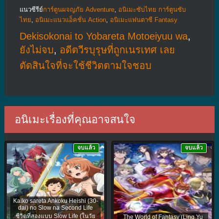
แนวซีรีย์
การ์ตูนผจญภัย Adventure
,
อนิเมะซับไทย การ์ตูนซับ
ไทย
,
อนิเมะแนวแอ็คชั่น Action
,
อนิเมะแฟนตาซี Fantasy
Dekisokonai to Yobareta Motoeiyuu wa
,
ยังไม่จบ
,
อดีตวีรบุรุษที่ถูกเนรเทศ เลย
ตัดสินใจที่จะใช้ชีวิตตามใจชอบ
อนิเมะเรื่องที่คุณอาจสนใจ
จบแล้ว
จบแล้ว
Kaiko sareta Ankoku Heishi (30-
dai) no Slow na Second Life
ชีวิตที่สองแบบ Slow Life (ในวัย
The World of Fantasy (Ling Yu