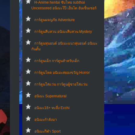
H-Anime hentai ซับไทย subthai
Uncensored อนิเมะโป๊ เฮ็นไต อันเซ็นเซอร์
การ์ตูนผจญภัย Adventure
การ์ตูนสืบสวน อนิเมะสืบสวน Mystery
การ์ตูนหุ่นยนต์ อนิเมะแนวหุ่นยนต์ อนิเมะ
กันดั้ม
การ์ตูนเด็ก การ์ตูนสำหรับเด็ก
การ์ตูนโหด อนิเมะสยองขวัญ Horror
การ์ตูนใส่แว่น การ์ตูนผู้ชายใส่แว่น
อนิเมะ Supernatural
อนิเมะ18+ ทะลึ่ง Ecchi
อนิเมะกำลังมา
อนิเมะกีฬา Sport