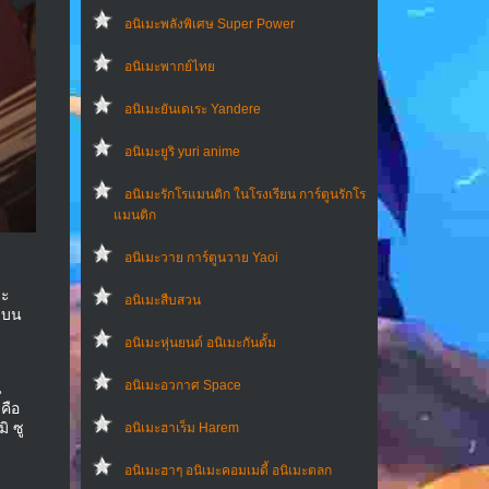
อนิเมะพลังพิเศษ Super Power
อนิเมะพากย์ไทย
อนิเมะยันเดเระ Yandere
อนิเมะยูริ yuri anime
อนิเมะรักโรแมนติก ในโรงเรียน การ์ตูนรักโร
แมนติก
อนิเมะวาย การ์ตูนวาย Yaoi
มะ
อนิเมะสืบสวน
ดูบน
อนิเมะหุ่นยนต์ อนิเมะกันดั้ม
อนิเมะอวกาศ Space
น
คือ
ิ ซู
อนิเมะฮาเร็ม Harem
อนิเมะฮาๆ อนิเมะคอมเมดี้ อนิเมะตลก