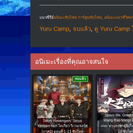
แนวซีรีย์
อนิเมะซับไทย การ์ตูนซับไทย
,
อนิเมะแนวชีวิตประ
Yuru Camp
,
จบแล้ว
,
ดู Yuru Camp โ
อนิเมะเรื่องที่คุณอาจสนใจ
จบแล้ว
Spare Me, Great 
Wang Rao Ming) ไว
Tokyo Revengers: Seiya
Kessen-hen โตเกียว รีเวนเจอร์ส
เถอะ ท่านราชาผู้ยิ่งใ
(ภาค2) ตอนที่ 1-13 ซับไทย
12 ซับไท