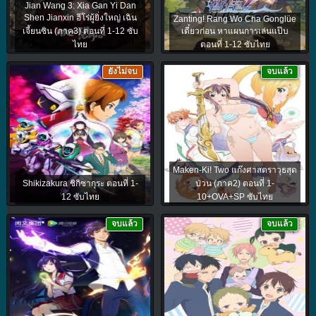
Jian Wang 3: Xia Gan Yi Dan
Shen Jianxin ฮีโร่ผู้ยิ่งใหญ่ เฉิน
Zanting! Rang Wo Cha Gonglüe
เจี้ยนซิน (ภาค3) ตอนที่ 1-12 ซับ
เดี๋ยวก่อน หาแผนการเล่นแป๊บ
ไทย
ตอนที่ 1-12 ซับไทย
ยังไม่จบ
จบแล้ว
Maken-Ki! Two แก๊งศาสตราวุธสุด
Shikizakura ชิกิซากุระ ตอนที่ 1-
ป่วน (ภาค2) ตอนที่ 1-
12 ซับไทย
10+OVA+SP ซับไทย
จบแล้ว
จบแล้ว