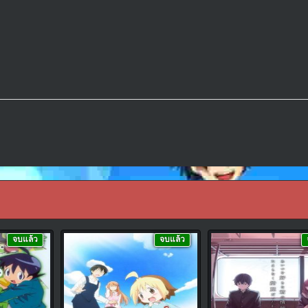
จบแล้ว
จบแล้ว