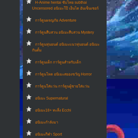
H-Anime hentai ซับไทย subthai
Uncensored อนิเมะโป๊ เฮ็นไต อันเซ็นเซอร์
การ์ตูนผจญภัย Adventure
การ์ตูนสืบสวน อนิเมะสืบสวน Mystery
การ์ตูนหุ่นยนต์ อนิเมะแนวหุ่นยนต์ อนิเมะ
กันดั้ม
การ์ตูนเด็ก การ์ตูนสำหรับเด็ก
การ์ตูนโหด อนิเมะสยองขวัญ Horror
การ์ตูนใส่แว่น การ์ตูนผู้ชายใส่แว่น
อนิเมะ Supernatural
อนิเมะ18+ ทะลึ่ง Ecchi
อนิเมะกำลังมา
อนิเมะกีฬา Sport