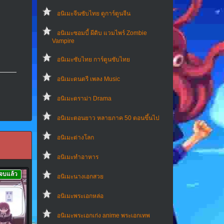
อนิเมะจีนซับไทย ดูการ์ตูนจีน
อนิเมะซอมบี้ ผีดิบ แวมไพร์ Zombie
Vampire
อนิเมะซับไทย การ์ตูนซับไทย
อนิเมะดนตรี เพลง Music
อนิเมะดราม่า Drama
อนิเมะตอนยาว หลายภาค 50 ตอนขึ้นไป
อนิเมะต่างโลก
อนิเมะทําอาหาร
จบแล้ว
อนิเมะนางเอกสวย
อนิเมะพระเอกหล่อ
อนิเมะพระเอกเก่ง anime พระเอกเทพ