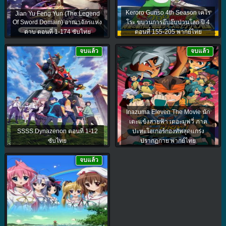
Keroro Gunso 4th Season เคโร
Jian Yu Feng Yun (The Legend
Of Sword Domain) อาณาจักรแห่ง
โระ ขบวนการอ๊บอ๊บป่วนโลก ปี 4
ดาบ ตอนที่ 1-174 ซับไทย
ตอนที่ 155-205 พากย์ไทย
จบแล้ว
จบแล้ว
Inazuma Eleven The Movie นัก
เตะแข้งสายฟ้า เดอะมูฟวี่ ภาค
SSSS.Dynazenon ตอนที่ 1-12
ปะทะโอเกอร์กองทัพสุดแกร่ง
ซับไทย
ปรากฏกาย พากย์ไทย
จบแล้ว