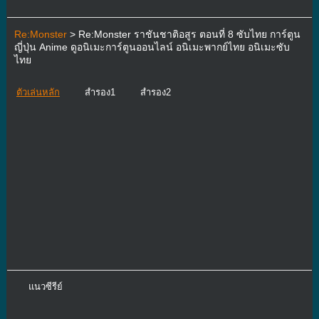
Re:Monster
> Re:Monster ราชันชาติอสูร ตอนที่ 8 ซับไทย การ์ตูน
ญี่ปุ่น Anime ดูอนิเมะการ์ตูนออนไลน์ อนิเมะพากย์ไทย อนิเมะซับ
ไทย
ตัวเล่นหลัก
สำรอง1
สำรอง2
แนวซีรีย์