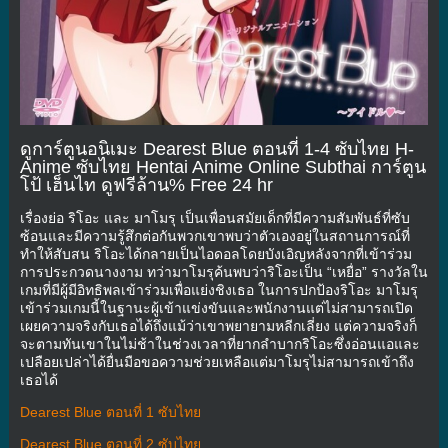
ดูการ์ตูนอนิเมะ Dearest Blue ตอนที่ 1-4 ซับไทย H-
Anime ซับไทย Hentai Anime Online Subthai การ์ตูน
โป้ เฮ็นไท ดูฟรีล้าน% Free 24 hr
เรื่องย่อ ริโอะ และ มาโมรุ เป็นเพื่อนสมัยเด็กที่มีความสัมพันธ์ที่ซับ
ซ้อนและมีความรู้สึกต่อกันพวกเขาพบว่าตัวเองอยู่ในสถานการณ์ที่
ทำให้สับสน ริโอะได้กลายเป็นไอดอลโดยบังเอิญหลังจากที่เข้าร่วม
การประกวดนางงาม ทว่ามาโมรุค้นพบว่าริโอะเป็น “เหยื่อ” รางวัลใน
เกมที่มีผู้มีอิทธิพลเข้าร่วมเพื่อแย่งชิงเธอ ในการปกป้องริโอะ มาโมรุ
เข้าร่วมเกมนี้ในฐานะผู้เข้าแข่งขันและพนักงานแต่ไม่สามารถเปิด
เผยความจริงกับเธอได้ถึงแม้ว่าเขาพยายามหลีกเลี่ยง แต่ความจริงก็
จะตามทันเขาในไม่ช้าในช่วงเวลาที่ยากลำบากริโอะซึ่งอ่อนแอและ
เปลือยเปล่าได้ยื่นมือขอความช่วยเหลือแต่มาโมรุไม่สามารถเข้าถึง
เธอได้
Dearest Blue ตอนที่ 1 ซับไทย
Dearest Blue ตอนที่ 2 ซับไทย