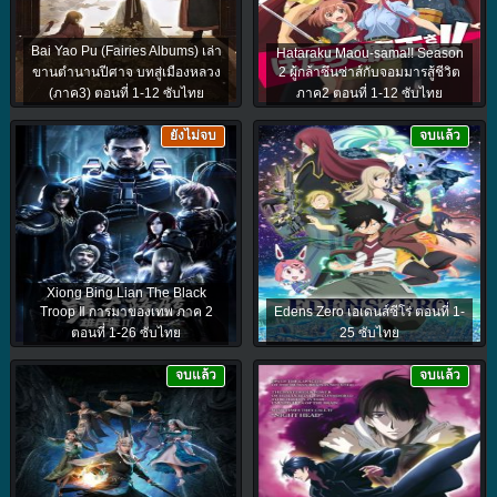
Bai Yao Pu (Fairies Albums) เล่า
Hataraku Maou-sama!! Season
ขานตำนานปีศาจ บทสู่เมืองหลวง
2 ผู้กล้าซึนซ่าส์กับจอมมารสู้ชีวิต
(ภาค3) ตอนที่ 1-12 ซับไทย
ภาค2 ตอนที่ 1-12 ซับไทย
ยังไม่จบ
จบแล้ว
Xiong Bing Lian The Black
Troop Ⅱ การมาของเทพ ภาค 2
Edens Zero เอเดนส์ซีโร่ ตอนที่ 1-
ตอนที่ 1-26 ซับไทย
25 ซับไทย
จบแล้ว
จบแล้ว