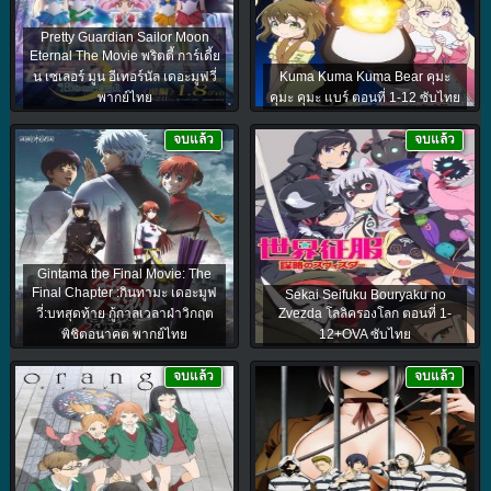
Pretty Guardian Sailor Moon
Eternal The Movie พริตตี้ การ์เดี้ย
น เซเลอร์ มูน อีเทอร์นัล เดอะมูฟวี่
Kuma Kuma Kuma Bear คุมะ
พากย์ไทย
คุมะ คุมะ แบร์ ตอนที่ 1-12 ซับไทย
จบแล้ว
จบแล้ว
Gintama the Final Movie: The
Final Chapter :กินทามะ เดอะมูฟ
Sekai Seifuku Bouryaku no
วี่:บทสุดท้าย กู้กาลเวลาฝ่าวิกฤต
Zvezda โลลิครองโลก ตอนที่ 1-
พิชิตอนาคต พากย์ไทย
12+OVA ซับไทย
จบแล้ว
จบแล้ว