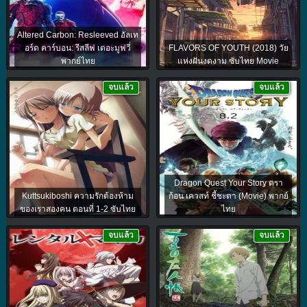
Altered Carbon: Resleeved อัลเท
อร์ด คาร์บอน: รีสลีฟ เดอะมูฟวี่
FLAVORS OF YOUTH (2018) วัย
พากย์ไทย
แห่งฝันงดงาม ซับไทย Movie
จบแล้ว
จบแล้ว
Dragon Quest Your Story ดรา
Kuttsukiboshi ความรักต้องห้าม
ก้อน เควสท์ ชี้ชะตา (Movie) พากย์
ของเราสองคน ตอนที่ 1-2 ซับไทย
ไทย
จบแล้ว
จบแล้ว