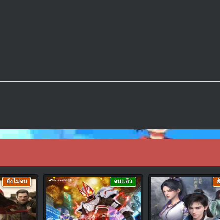
ยังไม่จบ
จบแล้ว
ย