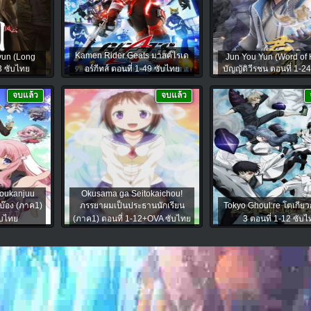
Kamen Rider Geats มาสค์ไรเด
yun (Long
Jun You Yun (Word of 
3 ซับไทย
อร์กีทส์ ตอนที่ 1-49 ซับไทย
บัญญัติวีรชน ตอนที่ 1-2
จบแล้ว
จบแล้ว
houkanjuu
Okusama ga Seitokaichou!
บ๊อง (ภาค1)
ภรรยาผมเป็นประธานนักเรียน
Tokyo Ghoul:re โตเกียว
ับไทย
(ภาค1) ตอนที่ 1-12+OVA ซับไทย
3 ตอนที่ 1-12 ซับไ