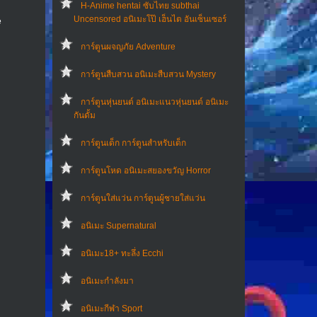
H-Anime hentai ซับไทย subthai
Uncensored อนิเมะโป๊ เฮ็นไต อันเซ็นเซอร์
e
การ์ตูนผจญภัย Adventure
การ์ตูนสืบสวน อนิเมะสืบสวน Mystery
การ์ตูนหุ่นยนต์ อนิเมะแนวหุ่นยนต์ อนิเมะ
กันดั้ม
การ์ตูนเด็ก การ์ตูนสำหรับเด็ก
การ์ตูนโหด อนิเมะสยองขวัญ Horror
การ์ตูนใส่แว่น การ์ตูนผู้ชายใส่แว่น
อนิเมะ Supernatural
อนิเมะ18+ ทะลึ่ง Ecchi
อนิเมะกำลังมา
อนิเมะกีฬา Sport