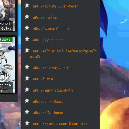
อนิเมะพลังพิเศษ Super Power
อนิเมะพากย์ไทย
Honor)
4 ซับไทย
อนิเมะยันเดเระ Yandere
จบแล้ว
อนิเมะยูริ yuri anime
อนิเมะรักโรแมนติก ในโรงเรียน การ์ตูนรักโร
แมนติก
อนิเมะวาย การ์ตูนวาย Yaoi
อนิเมะสืบสวน
กูล ภาค
อนิเมะหุ่นยนต์ อนิเมะกันดั้ม
ทย
อนิเมะอวกาศ Space
อนิเมะฮาเร็ม Harem
อนิเมะฮาๆ อนิเมะคอมเมดี้ อนิเมะตลก