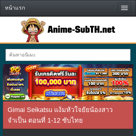
หน้าแรก
หน้า
แรก
Gimai Seikatsu แง้มหัวใจยัยน้องสาว
จำเป็น ตอนที่ 1-12 ซับไทย