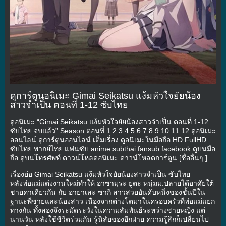
ดูการ์ตูนอนิเมะ Gimai Seikatsu แง้มหัวใจยัยน้อง
สาวจำเป็น ตอนที่ 1-12 ซับไทย
ดูอนิเมะ “Gimai Seikatsu แง้มหัวใจยัยน้องสาวจำเป็น ตอนที่ 1-12
ซับไทย จบแล้ว” Season ตอนที่ 1 2 3 4 5 6 7 8 9 10 11 12 ดูอนิเมะ
ออนไลน์ ดูการ์ตูนออนไลน์ เต็มเรื่อง ดูอนิเมะในมือถือ HD FullHD
ซับไทย พากย์ไทย แฟนซับ anime subthai fansub facebook ดูบนมือ
ถือ ดูบนโทรศัพท์ ดาวน์โหลดอนิเมะ ดาวน์โหลดการ์ตูน [ชื่ออื่นๆ:]
เรื่องย่อ Gimai Seikatsu แง้มหัวใจยัยน้องสาวจำเป็น ซับไทย
หลังพ่อแม่แต่งงานใหม่ทำให้ อาซามุระ ยูตะ หนุ่มม.ปลายได้อาศัยใต้
ชายคาเดียวกัน กับ อายาเสะ ซากิ สาวสวยอันดับหนึ่งของชั้นปีใน
ฐานะพี่ชายและน้องสาว เนื่องจากต่างโตมาในครอบครัวที่พ่อแม่แยก
ทางกัน ทั้งสองจึงระมัดระวังในความสัมพันธ์ระหว่างชายหญิง แต่
นานวัน หลังใช้ชีวิตร่วมกัน รู้นิสัยของอีกฝ่าย ความรู้สึกก็เปลี่ยนไป