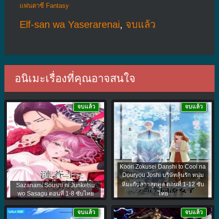
แฟนตาซี Fantasy
Elf-san wa Yaserarenai
,
จบแล้ว
อนิเมะเรื่องที่คุณอาจสนใจ
จบแล้ว
จบแล้ว
Koori Zokusei Danshi to Cool na
Douryou Joshi บริษัทลุ้นรัก หนุ่ม
หิมะกับสาวสุดคูล ตอนที่ 1-12 ซับ
Sazanami Soushi ni Junketsu
wo Sasagu ตอนที่ 1-8 ซับไทย
ไทย
จบแล้ว
จบแล้ว