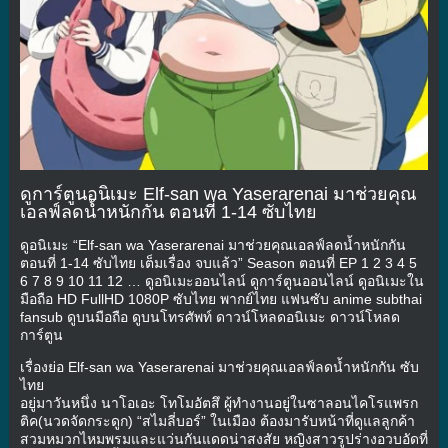
ดูการ์ตูนอนิเมะ Elf-san wa Yaserarenai มาช่วยคุณ
เอลฟ์ลดน้ำหนักกัน ตอนที่ 1-14 ซับไทย
ดูอนิเมะ “Elf-san wa Yaserarenai มาช่วยคุณเอลฟ์ลดน้ำหนักกัน
ตอนที่ 1-14 ซับไทย เต็มเรื่อง จบแล้ว” Season ตอนที่ EP 1 2 3 4 5
6 7 8 9 10 11 12 … ดูอนิเมะออนไลน์ ดูการ์ตูนออนไลน์ ดูอนิเมะใน
มือถือ HD FullHD 1080P ซับไทย พากย์ไทย แฟนซับ anime subthai
fansub ดูบนมือถือ ดูบนโทรศัพท์ ดาวน์โหลดอนิเมะ ดาวน์โหลด
การ์ตูน
เรื่องย่อ Elf-san wa Yaserarenai มาช่วยคุณเอลฟ์ลดน้ำหนักกัน ซับ
ไทย
อยู่มาวันหนึ่ง นาโอเอะ โทโมอัตสึ ผู้ทำงานอยู่ในซาลอนไคโรแพรก
ติค(นวดจัดกระดูก) “สไมลี่บอร์” ในเมือง ต้องมารับหน้าที่ดูแลลูกค้า
สวมหมวกไหมพรมและแว่นกันแดดน่าสงสัย หญิงสาวรูปร่างอวบอัดที่