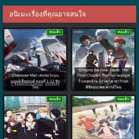
อนิเมะเรื่องที่คุณอาจสนใจ
จบแล้ว
จบแล้ว
Gintama the Final Movie: The
Chainsaw Man เชนซอว์แมน
Final Chapter :กินทามะ เดอะมูฟ
มนุษย์เลื่อยยนต์ ตอนที่ 1-12 ซับ
วี่:บทสุดท้าย กู้กาลเวลาฝ่าวิกฤต
ไทย
พิชิตอนาคต พากย์ไทย
จบแล้ว
จบแล้ว