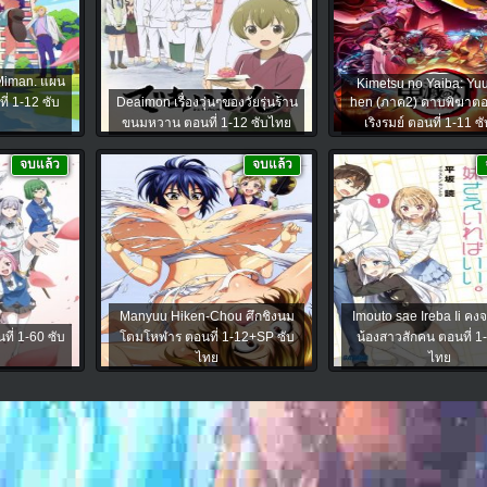
 Miman. แผน
Kimetsu no Yaiba: Yu
ี่ 1-12 ซับ
Deaimon เรื่องวุ่นๆของวัยรุ่นร้าน
hen (ภาค2) ดาบพิฆาตอส
ขนมหวาน ตอนที่ 1-12 ซับไทย
เริงรมย์ ตอนที่ 1-11 ซ
จบแล้ว
จบแล้ว
Manyuu Hiken-Chou ศึกชิงนม
Imouto sae Ireba Ii คงจะ
ที่ 1-60 ซับ
โตมโหฬาร ตอนที่ 1-12+SP ซับ
น้องสาวสักคน ตอนที่ 1-
ไทย
ไทย