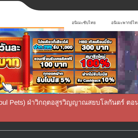
อนิเมะซับไทย
อนิเมะพากย์ไท
ul Pets) ฝ่าวิกฤตอสูรวิญญาณสยบโลกันตร์ ตอนท