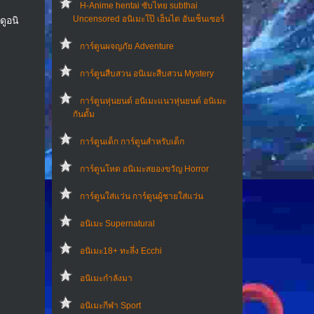
H-Anime hentai ซับไทย subthai
Uncensored อนิเมะโป๊ เฮ็นไต อันเซ็นเซอร์
ดูอนิ
การ์ตูนผจญภัย Adventure
การ์ตูนสืบสวน อนิเมะสืบสวน Mystery
การ์ตูนหุ่นยนต์ อนิเมะแนวหุ่นยนต์ อนิเมะ
กันดั้ม
การ์ตูนเด็ก การ์ตูนสำหรับเด็ก
การ์ตูนโหด อนิเมะสยองขวัญ Horror
การ์ตูนใส่แว่น การ์ตูนผู้ชายใส่แว่น
อนิเมะ Supernatural
อนิเมะ18+ ทะลึ่ง Ecchi
อนิเมะกำลังมา
อนิเมะกีฬา Sport