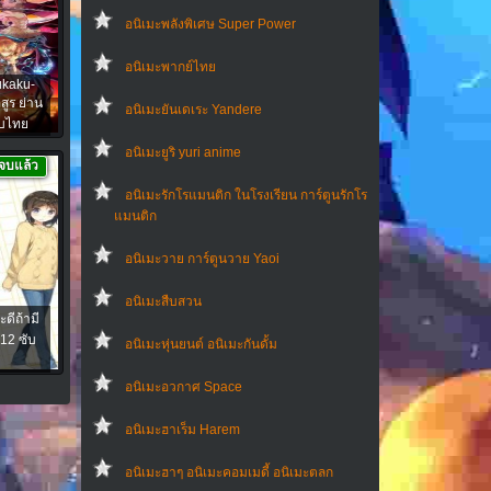
อนิเมะพลังพิเศษ Super Power
อนิเมะพากย์ไทย
ukaku-
ูร ย่าน
อนิเมะยันเดเระ Yandere
ับไทย
อนิเมะยูริ yuri anime
จบแล้ว
อนิเมะรักโรแมนติก ในโรงเรียน การ์ตูนรักโร
แมนติก
อนิเมะวาย การ์ตูนวาย Yaoi
อนิเมะสืบสวน
ดีถ้ามี
12 ซับ
อนิเมะหุ่นยนต์ อนิเมะกันดั้ม
อนิเมะอวกาศ Space
อนิเมะฮาเร็ม Harem
อนิเมะฮาๆ อนิเมะคอมเมดี้ อนิเมะตลก