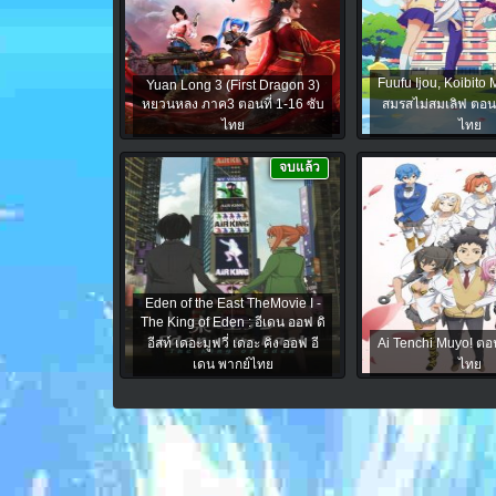
Fuufu Ijou, Koibito
Yuan Long 3 (First Dragon 3)
หยวนหลง ภาค3 ตอนที่ 1-16 ซับ
สมรสไม่สมเลิฟ ตอนท
ไทย
ไทย
จบแล้ว
Eden of the East TheMovie I -
The King of Eden : อีเดน ออฟ ดิ
อีสท์ เดอะมูฟวี่ เดอะ คิง ออฟ อี
Ai Tenchi Muyo! ตอน
เดน พากย์ไทย
ไทย