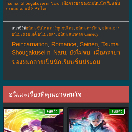
Tsuma, Shougakusei ni Naru. เมื่อภรรยาของผมเป็นนักเรียนชั้น
ประถม ตอนที่ 8 ซับไทย
แนวซีรีย์
อนิเมะซับไทย การ์ตูนซับไทย
,
อนิเมะต่างโลก
,
อนิเมะฮาๆ
อนิเมะคอมเมดี้ อนิเมะตลก
,
อนิเมะแนวตลก Comedy
Reincarnation
,
Romance
,
Seinen
,
Tsuma
Shougakusei ni Naru
,
ยังไม่จบ
,
เมื่อภรรยา
ของผมกลายเป็นนักเรียนชั้นประถม
อนิเมะเรื่องที่คุณอาจสนใจ
จบแล้ว
จบแล้ว