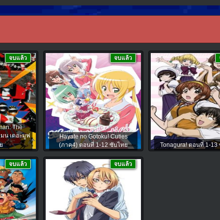
จบแล้ว
จบแล้ว
man: The
แมน เดอะมูฟ
Hayate no Gotoku! Cuties
ทย
(ภาค4) ตอนที่ 1-12 ซับไทย
Tonagura! ตอนที่ 1-13
จบแล้ว
จบแล้ว