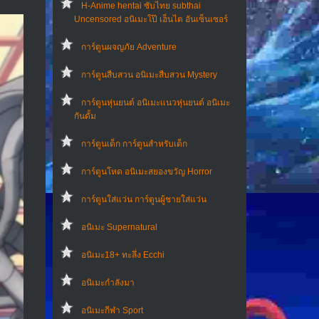
H-Anime hentai ซับไทย subthai
Uncensored อนิเมะโป๊ เฮ็นไต อันเซ็นเซอร์
การ์ตูนผจญภัย Adventure
การ์ตูนสืบสวน อนิเมะสืบสวน Mystery
การ์ตูนหุ่นยนต์ อนิเมะแนวหุ่นยนต์ อนิเมะ
กันดั้ม
การ์ตูนเด็ก การ์ตูนสำหรับเด็ก
การ์ตูนโหด อนิเมะสยองขวัญ Horror
การ์ตูนใส่แว่น การ์ตูนผู้ชายใส่แว่น
อนิเมะ Supernatural
อนิเมะ18+ ทะลึ่ง Ecchi
อนิเมะกำลังมา
อนิเมะกีฬา Sport