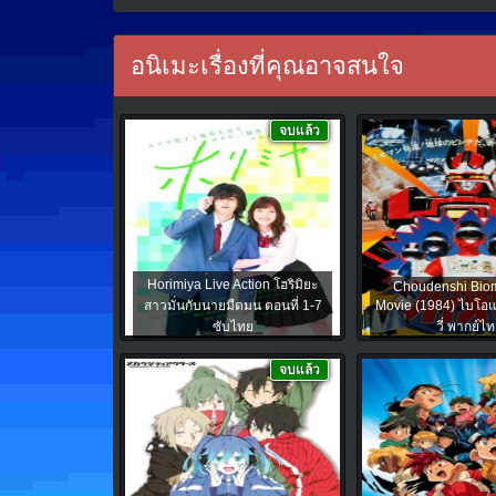
อนิเมะเรื่องที่คุณอาจสนใจ
จบแล้ว
Horimiya Live Action โฮริมิยะ
Choudenshi Bio
สาวมั่นกับนายมืดมน ตอนที่ 1-7
Movie (1984) ไบโอ
ซับไทย
วี่ พากย์ไ
จบแล้ว