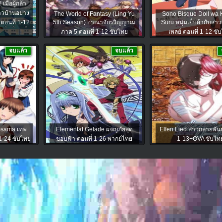
มื่อผู้กล้า
วบ้านอย่าง
The World of Fantasy (Ling Yu
Sono Bisque Doll wa 
ตอนที่ 1-12
5th Season) อาณาจักรวิญญาณ
Suru หนุ่มเย็บผ้ากับสา
ภาค 5 ตอนที่ 1-12 ซับไทย
เพลย์ ตอนที่ 1-12 ซั
จบแล้ว
จบแล้ว
-sama เทพ
Elemental Gelade ผจญภัยสุด
Elfen Lied สาวกลายพันธุ
 1-24 ซับไทย
ขอบฟ้า ตอนที่ 1-26 พากย์ไทย
1-13+OVA ซับไท