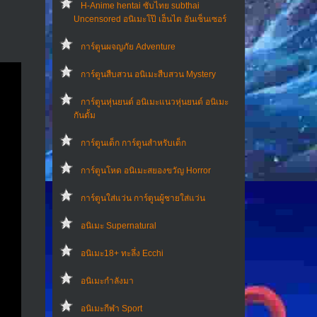
H-Anime hentai ซับไทย subthai
Uncensored อนิเมะโป๊ เฮ็นไต อันเซ็นเซอร์
การ์ตูนผจญภัย Adventure
การ์ตูนสืบสวน อนิเมะสืบสวน Mystery
การ์ตูนหุ่นยนต์ อนิเมะแนวหุ่นยนต์ อนิเมะ
กันดั้ม
การ์ตูนเด็ก การ์ตูนสำหรับเด็ก
การ์ตูนโหด อนิเมะสยองขวัญ Horror
การ์ตูนใส่แว่น การ์ตูนผู้ชายใส่แว่น
อนิเมะ Supernatural
อนิเมะ18+ ทะลึ่ง Ecchi
อนิเมะกำลังมา
อนิเมะกีฬา Sport