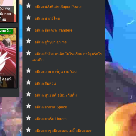
อนิเมะพลังพิเศษ Super Power
Koi wo
วนักคอส
อนิเมะพากย์ไทย
บไทย
อนิเมะยันเดเระ Yandere
จบแล้ว
อนิเมะยูริ yuri anime
อนิเมะรักโรแมนติก ในโรงเรียน การ์ตูนรักโร
แมนติก
อนิเมะวาย การ์ตูนวาย Yaoi
์ ตอนที่
อนิเมะสืบสวน
ย
อนิเมะหุ่นยนต์ อนิเมะกันดั้ม
อนิเมะอวกาศ Space
อนิเมะฮาเร็ม Harem
อนิเมะฮาๆ อนิเมะคอมเมดี้ อนิเมะตลก