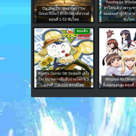
Yuusha ga Shinda! เ
ลาโลกแล้ว! เพราะชา
Da Zhu Zai Nian Fan (The
Great Ruler) ศึกจักรพรรดิ์สวรรค์
ผมเผลอทำผู้กล้าตาย 
ตอนที่ 1-52 ซับไทย
ซับไทย
จบแล้ว
Keroro Gunso 5th Season เคโร
โระ ขบวนการอ๊บอ๊บป่วนโลก ปี 5
Wagaya no Oinari
ตอนที่ 206-256 พากย์ไทย
จิ้งจอกจอมยุ่ง ตอนที่