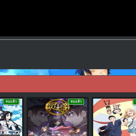
จบแล้ว
จบแล้ว