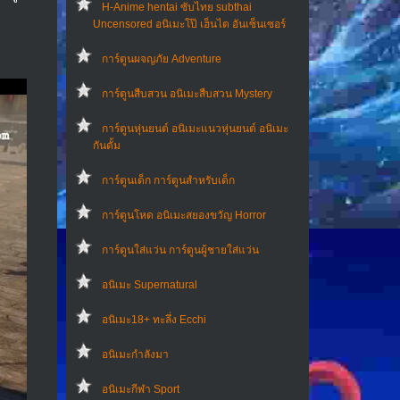
H-Anime hentai ซับไทย subthai
Uncensored อนิเมะโป๊ เฮ็นไต อันเซ็นเซอร์
การ์ตูนผจญภัย Adventure
การ์ตูนสืบสวน อนิเมะสืบสวน Mystery
การ์ตูนหุ่นยนต์ อนิเมะแนวหุ่นยนต์ อนิเมะ
กันดั้ม
การ์ตูนเด็ก การ์ตูนสำหรับเด็ก
การ์ตูนโหด อนิเมะสยองขวัญ Horror
การ์ตูนใส่แว่น การ์ตูนผู้ชายใส่แว่น
อนิเมะ Supernatural
อนิเมะ18+ ทะลึ่ง Ecchi
อนิเมะกำลังมา
อนิเมะกีฬา Sport