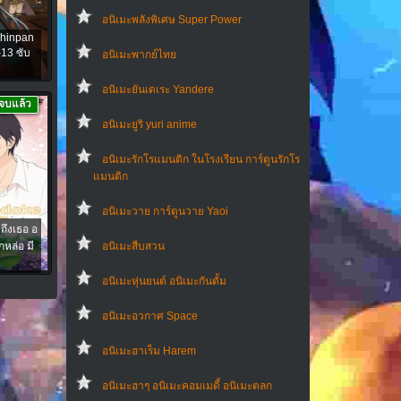
อนิเมะพลังพิเศษ Super Power
Shinpan
13 ซับ
อนิเมะพากย์ไทย
อนิเมะยันเดเระ Yandere
จบแล้ว
อนิเมะยูริ yuri anime
อนิเมะรักโรแมนติก ในโรงเรียน การ์ตูนรักโร
แมนติก
อนิเมะวาย การ์ตูนวาย Yaoi
ถึงเธอ อ
หล่อ มี
อนิเมะสืบสวน
อนิเมะหุ่นยนต์ อนิเมะกันดั้ม
อนิเมะอวกาศ Space
อนิเมะฮาเร็ม Harem
อนิเมะฮาๆ อนิเมะคอมเมดี้ อนิเมะตลก