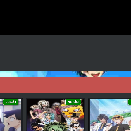
จบแล้ว
จบแล้ว