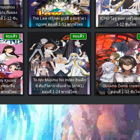
omyushou
ก่ง กับผอง
ที่ 1-12 ซับ
The Law of Ueki อูเอคิ แสบซ่าผ่า
ICHU ไอจู หนทางสู่ไอดอ
กฏเทพ ตอนที่ 1-51 พากย์ไทย
1-12 ซับไทย
จบแล้ว
จบแล้ว
To Aru Majutsu No Index อินเด็ก
nly Knows
เทพนักจีบ
ซ์ คัมภีร์คาถาต้องห้าม (ภาค1)
Ousama Game เกมพร
2 พากย์ไทย
ตอนที่ 1-24 พากย์ไทย
ตอนที่ 1-12 ซับไท