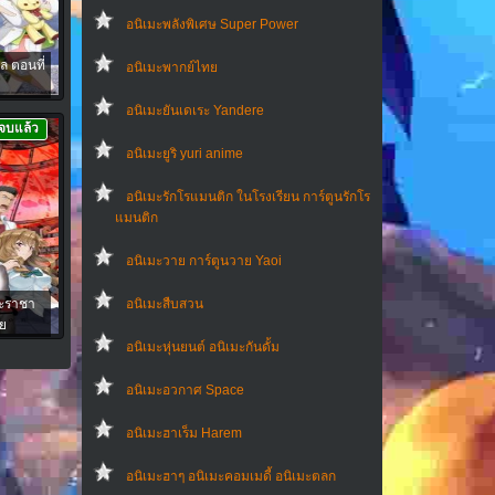
อนิเมะพลังพิเศษ Super Power
ล ตอนที่
อนิเมะพากย์ไทย
อนิเมะยันเดเระ Yandere
จบแล้ว
อนิเมะยูริ yuri anime
อนิเมะรักโรแมนติก ในโรงเรียน การ์ตูนรักโร
แมนติก
อนิเมะวาย การ์ตูนวาย Yaoi
ะราชา
อนิเมะสืบสวน
ย
อนิเมะหุ่นยนต์ อนิเมะกันดั้ม
อนิเมะอวกาศ Space
อนิเมะฮาเร็ม Harem
อนิเมะฮาๆ อนิเมะคอมเมดี้ อนิเมะตลก