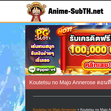
Koutetsu no Majo Annerose ตอนที่
Koutetsu no Majo Annerose
> Koutetsu no Majo An