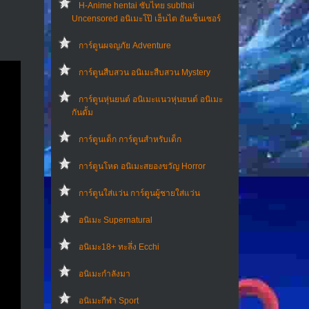
H-Anime hentai ซับไทย subthai
Uncensored อนิเมะโป๊ เฮ็นไต อันเซ็นเซอร์
การ์ตูนผจญภัย Adventure
การ์ตูนสืบสวน อนิเมะสืบสวน Mystery
การ์ตูนหุ่นยนต์ อนิเมะแนวหุ่นยนต์ อนิเมะ
กันดั้ม
การ์ตูนเด็ก การ์ตูนสำหรับเด็ก
การ์ตูนโหด อนิเมะสยองขวัญ Horror
การ์ตูนใส่แว่น การ์ตูนผู้ชายใส่แว่น
อนิเมะ Supernatural
อนิเมะ18+ ทะลึ่ง Ecchi
อนิเมะกำลังมา
อนิเมะกีฬา Sport