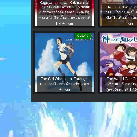
Kaguya-sama wa Kokurasetai
First Kiss wa Owaranai Season
Komi-san wa, C
4 สารภาพรักกับคุณคางุยะซะดีๆ
desu โฉมงามพูดไม่เ
จูบแรกไม่มีวันสิ้นสุด ภาค4 ตอนที่
เพื่อนไม่เต็มเต็ง ตอน
1-4 ซับไทย
ไทย
จบแล้ว
The Girl Who Leapt Through
The World God O
Time กระโดดจั้มพ์ทะลุข้ามเวลา
เซียนเกมรักขอเป็น
ซับไทย
(ภาค2) ตอนที่ 1-1