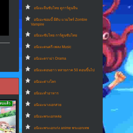
อนิเมะจีนซับไทย ดูการ์ตูนจีน
อนิเมะซอมบี้ ผีดิบ แวมไพร์ Zombie
Vampire
อนิเมะซับไทย การ์ตูนซับไทย
อนิเมะดนตรี เพลง Music
อนิเมะดราม่า Drama
อนิเมะตอนยาว หลายภาค 50 ตอนขึ้นไป
อนิเมะต่างโลก
อนิเมะทําอาหาร
จบแล้ว
อนิเมะนางเอกสวย
อนิเมะพระเอกหล่อ
อนิเมะพระเอกเก่ง anime พระเอกเทพ