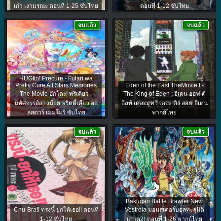
เก่า เงามรณะ ตอนที่ 1-25 ซับไทย
ตอนที่ 1-12 ซับไทย
จบแล้ว
จบแล้ว
HUGtto! Precure - Futari wa
Pretty Cure All Stars Memories
Eden of the East TheMovie I -
The Movie ฮักโตะ! พรีเคียว -
The King of Eden : อีเดน ออฟ ดิ
มหัศจรรย์สาวน้อย พริตตี้เคียว ออ
อีสท์ เดอะมูฟวี่ เดอะ คิง ออฟ อีเดน
ลสตาร์ เมมโมรี่ ซับไทย
พากย์ไทย
จบแล้ว
จบแล้ว
Bakugan Battle Brawler New
Chu-Bra!! ทรงนี้ ยกให้เธอ!! ตอนที่
Vestroia มอนสเตอร์บอลทะลุมิติ
1-12 ซับไทย
(ภาค2) ตอนที่ 1-26 พากย์ไทย