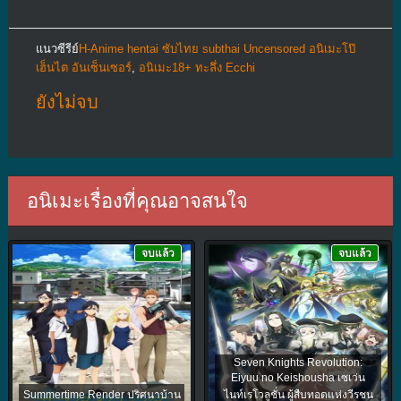
แนวซีรีย์
H-Anime hentai ซับไทย subthai Uncensored อนิเมะโป๊
เฮ็นไต อันเซ็นเซอร์
,
อนิเมะ18+ ทะลึ่ง Ecchi
ยังไม่จบ
อนิเมะเรื่องที่คุณอาจสนใจ
จบแล้ว
จบแล้ว
Seven Knights Revolution:
Eiyuu no Keishousha เซเว่น
Summertime Render ปริศนาบ้าน
ไนท์เรโวลูชั่น ผู้สืบทอดแห่งวีรชน