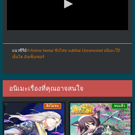
แนวซีรีย์
H-Anime hentai ซับไทย subthai Uncensored อนิเมะโป๊
เฮ็นไต อันเซ็นเซอร์
อนิเมะเรื่องที่คุณอาจสนใจ
ยังไม่จบ
จบแล้ว