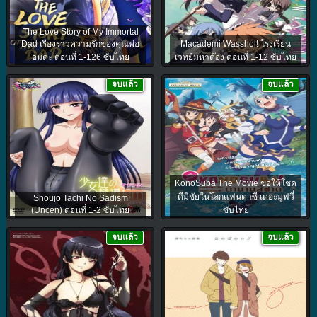
The Love Story of My Immortal
Dad เรื่องราวความรักของคุณพ่อ
Macademi Wasshoi! โรงเรียน
อมตะ ตอนที่ 1-126 ซับไทย
เวทย์มหาต๊อง ตอนที่ 1-12 ซับไทย
จบแล้ว
จบแล้ว
KonoSuba The Movie ขอให้โชค
ดีมีชัยในโลกแฟนตาซี เดอะมูฟวี่
Shoujo Tachi No Sadism
(Uncen) ตอนที่ 1-2 ซับไทย
ซับไทย
จบแล้ว
จบแล้ว