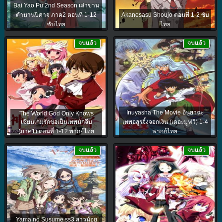
Bai Yao Pu 2nd Season เล่าขาน
ตำนานปีศาจ ภาค2 ตอนที่ 1-12
Akanesasu Shoujo ตอนที่ 1-2 ซับ
ซับไทย
ไทย
จบแล้ว
จบแล้ว
Inuyasha The Movie อินุยาฉะ
The World God Only Knows
เซียนเกมรักขอเป็นเทพนักจีบ
เทพอสูรจิ้งจอกเงิน (เดอะมูฟวี่) 1-4
(ภาค1) ตอนที่ 1-12 พากย์ไทย
พากย์ไทย
จบแล้ว
จบแล้ว
Yama no Susume ss3 สาวน้อย