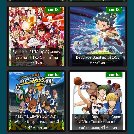
จบแล้ว
จบแล้ว
Eyeshield 21 ไอ้หนูไต้ฝุ่นมะกัน
บอล ตอนที่ 1-145 พากย์ไทย
Beyblade Burst ตอนที่ 1-51
ซับไทย
พากย์ไทย
จบแล้ว
จบแล้ว
Inazuma Eleven GO นักเตะ
Kuroko no Basket Last Game
แข้งสายฟ้า go (ภาค2) ตอนที่
คุโรโกะ โนะ บาสเก็ต เกม
1-47 พากย์ไทย
สุดท้าย เดอะมูฟวี่ ซับไทย