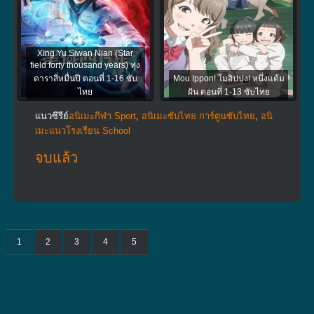
Xing Yu Siwan Nian (Star
field forty thousand years) ทุ่ง
ดาราสี่หมื่นปี ตอนที่ 1-16 ซับ
Mou Ippon! โมอิปปง! หนึ่งแต้ม
ไทย
ฝัน ตอนที่ 1-13 ซับไทย
แนวซีรีย์
อนิเมะกีฬา Sport
,
อนิเมะซับไทย การ์ตูนซับไทย
,
อนิ
เมะแนวโรงเรียน School
จบแล้ว
1
2
3
4
5