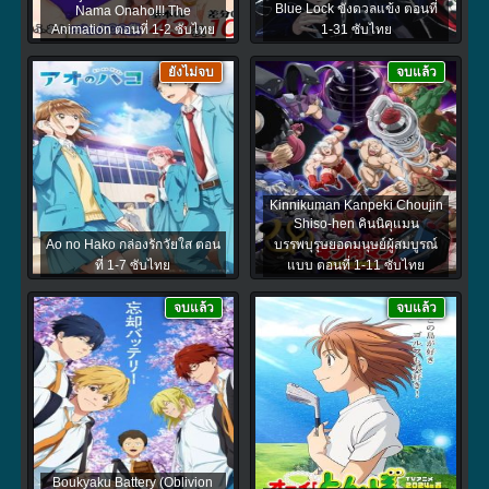
Blue Lock ขังดวลแข้ง ตอนที่
Nama Onaho!!! The
Animation ตอนที่ 1-2 ซับไทย
1-31 ซับไทย
ยังไม่จบ
จบแล้ว
Kinnikuman Kanpeki Chоujin
Shiso-hen คินนิคุแมน
Ao no Hako กล่องรักวัยใส ตอน
บรรพบุรุษยอดมนุษย์ผู้สมบูรณ์
ที่ 1-7 ซับไทย
แบบ ตอนที่ 1-11 ซับไทย
จบแล้ว
จบแล้ว
Boukyaku Battery (Oblivion