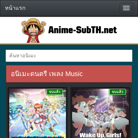
หน้าแรก
หน้า
แรก
อนิเมะดนตรี เพลง Music
จบแล้ว
จบแล้ว