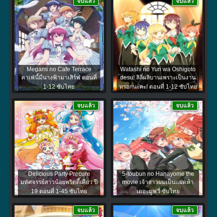
จบแล้ว
จบแล้ว
Megami no Cafe Terrace
Watashi no Yuri wa Oshigoto
คาเฟ่นี้มีนางฟ้ามาเสิร์ฟ ตอนที่
desu! ลิลี่ผลิบานเพราะเป็นงาน
1-12 ซับไทย
หรอกนะคะ! ตอนที่ 1-12 ซับไทย
จบแล้ว
จบแล้ว
Delicious Party Precure
5-toubun no Hanayome the
มหัศจรรย์สาวน้อยพริตตี้เคียว ปี
movie เจ้าสาวผมเป็นแฝดห้า
19 ตอนที่ 1-45 ซับไทย
เดอะมูฟวี่ ซับไทย
จบแล้ว
จบแล้ว