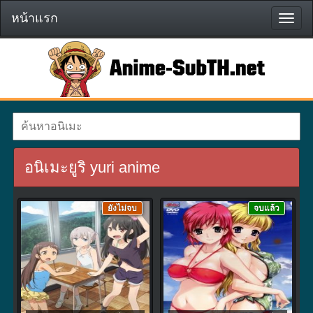
หน้าแรก
หน้า
แรก
อนิเมะยูริ yuri anime
ยังไม่จบ
จบแล้ว