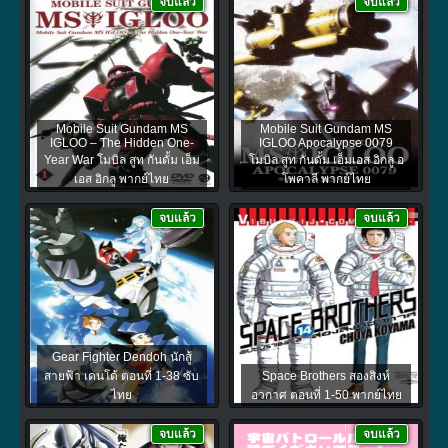
จบแล้ว
จบแล้ว
Mobile Suit Gundam MS
Mobile Suit Gundam MS
IGLOO – The Hidden One-
IGLOO Apocalypse 0079
Year War โมบิล สูท กันดั้ม เอ็ม
โมบิล สูท กันดั้ม เอ็มเอส อิกลู อ
เอส อิกลู พากย์ไทย
โพคาลี พากย์ไทย
จบแล้ว
จบแล้ว
Gear Fighter Dendoh นักสู้
สายฟ้า เดนโด้ ตอนที่ 1-38 ซับ
Space Brothers สองสิงห์
ไทย
อวกาศ ตอนที่ 1-50 พากย์ไทย
จบแล้ว
จบแล้ว