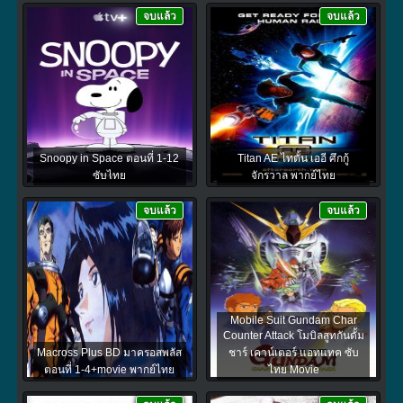
จบแล้ว
จบแล้ว
Snoopy in Space ตอนที่ 1-12
Titan AE ไทตั้น เออี ศึกกู้
ซับไทย
จักรวาล พากย์ไทย
จบแล้ว
จบแล้ว
Mobile Suit Gundam Char
Counter Attack โมบิลสูทกันดั้ม
Macross Plus BD มาครอสพลัส
ชาร์ เคาน์เตอร์ แอทแทค ซับ
ตอนที่ 1-4+movie พากย์ไทย
ไทย Movie