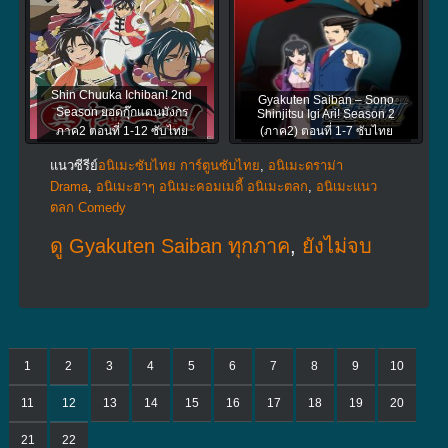
Shin Chuuka Ichiban! 2nd
Gyakuten Saiban – Sono
Season ยอดกุ๊กแดนมังกร
Shinjitsu Igi Ari! Season 2
ภาค2 ตอนที่ 1-12 ซับไทย
(ภาค2) ตอนที่ 1-7 ซับไทย
แนวซีรีย์
อนิเมะซับไทย การ์ตูนซับไทย
,
อนิเมะดราม่า
Drama
,
อนิเมะฮาๆ อนิเมะคอมเมดี้ อนิเมะตลก
,
อนิเมะแนว
ตลก Comedy
ดู Gyakuten Saiban ทุกภาค
,
ยังไม่จบ
1
2
3
4
5
6
7
8
9
10
11
12
13
14
15
16
17
18
19
20
21
22