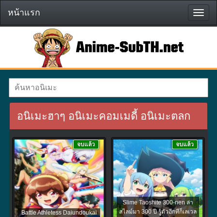
หน้าแรก
หน้า
แรก
อนิเมะฮาๆ อนิเมะคอมเมดี้ อนิเมะตลก
จบแล้ว
จบแล้ว
Slime Taoshite 300-nen ล่า
สไลม์มา 300 ปี รู้ตัวอีกทีก็เลเวล
Battle Athletess Daiundoukai