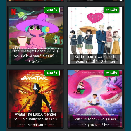
จบแล้ว
จบแล้ว
The Midnight Gospel (2020)
เดอะ มิดไนท์ กอสเปิล ตอนที่ 1-
Koi to Yobu ni wa Kimochi
8 ซับไทย
Warui ตอนที่ 1-12 ซับไทย
จบแล้ว
จบแล้ว
Avatar The Last Airbender
SS3 เณรน้อยเจ้าอภินิหาร ปี3
Wish Dragon (2021) มังกร
พากย์ไทย
อธิษฐาน พากย์ไทย