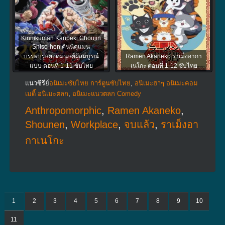
Kinnikuman Kanpeki Chоujin
Shiso-hen คินนิคุแมน
บรรพบุรุษยอดมนุษย์ผู้สมบูรณ์
Ramen Akaneko ราเม็งอากา
แบบ ตอนที่ 1-11 ซับไทย
เนโกะ ตอนที่ 1-12 ซับไทย
แนวซีรีย์
อนิเมะซับไทย การ์ตูนซับไทย
,
อนิเมะฮาๆ อนิเมะคอม
เมดี้ อนิเมะตลก
,
อนิเมะแนวตลก Comedy
Anthropomorphic
,
Ramen Akaneko
,
Shounen
,
Workplace
,
จบแล้ว
,
ราเม็งอา
กาเนโกะ
1
2
3
4
5
6
7
8
9
10
11