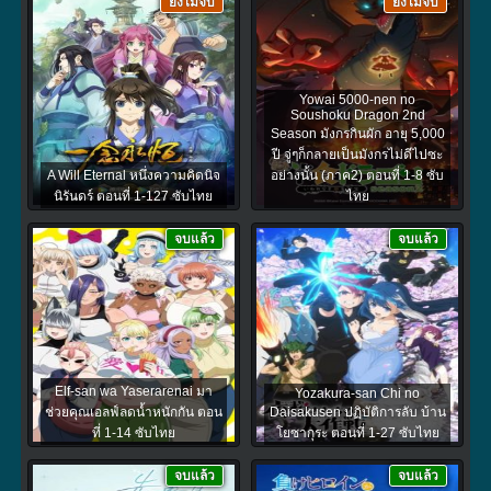
ยังไม่จบ
ยังไม่จบ
Yowai 5000-nen no
Soushoku Dragon 2nd
Season มังกรกินผัก อายุ 5,000
ปี จู่ๆก็กลายเป็นมังกรไม่ดีไปซะ
A Will Eternal หนึ่งความคิดนิจ
อย่างนั้น (ภาค2) ตอนที่ 1-8 ซับ
นิรันดร์ ตอนที่ 1-127 ซับไทย
ไทย
จบแล้ว
จบแล้ว
Elf-san wa Yaserarenai มา
Yozakura-san Chi no
ช่วยคุณเอลฟ์ลดน้ำหนักกัน ตอน
Daisakusen ปฏิบัติการลับ บ้าน
ที่ 1-14 ซับไทย
โยซากุระ ตอนที่ 1-27 ซับไทย
จบแล้ว
จบแล้ว