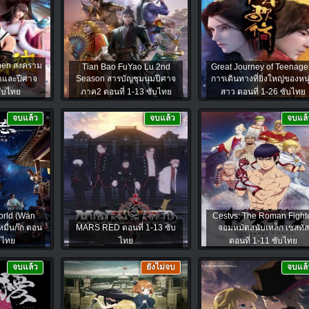
hen สงคราม
Tian Bao FuYao Lu 2nd
Great Journey of Teenage
้าและปีศาจ
Season สารบัญชุมนุมปีศาจ
การเดินทางที่ยิ่งใหญ่ของหนุ
ซับไทย
ภาค2 ตอนที่ 1-13 ซับไทย
สาว ตอนที่ 1-26 ซับไทย
จบแล้ว
จบแล้ว
จบแล้
orld (Wan
Cestvs: The Roman Fight
มื่นก๊ก ตอน
MARS RED ตอนที่ 1-13 ซับ
จอมหมัดสนับเหล็ก เซสทัส
ับไทย
ไทย
ตอนที่ 1-11 ซับไทย
จบแล้ว
ยังไม่จบ
จบแล้