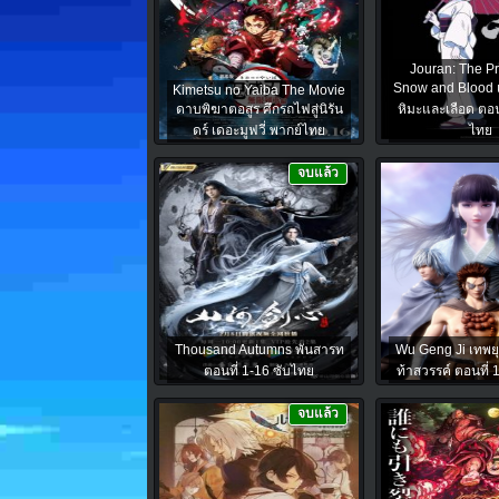
Jouran: The Pr
Snow and Blood เ
Kimetsu no Yaiba The Movie
ดาบพิฆาตอสูร ศึกรถไฟสู่นิรัน
หิมะและเลือด ตอนท
ดร์ เดอะมูฟวี่ พากย์ไทย
ไทย
จบแล้ว
Thousand Autumns พันสารท
Wu Geng Ji เทพยุท
ตอนที่ 1-16 ซับไทย
ท้าสวรรค์ ตอนที่ 
จบแล้ว