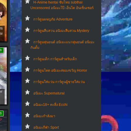
H-Anime hentai ซับไทย subthai
Uncensored อนิเมะโป๊ เฮ็นไต อันเซ็นเซอร์
การ์ตูนผจญภัย Adventure
rs
การ์ตูนสืบสวน อนิเมะสืบสวน Mystery
่ม
การ์ตูนหุ่นยนต์ อนิเมะแนวหุ่นยนต์ อนิเมะ
กันดั้ม
ว
การ์ตูนเด็ก การ์ตูนสำหรับเด็ก
การ์ตูนโหด อนิเมะสยองขวัญ Horror
การ์ตูนใส่แว่น การ์ตูนผู้ชายใส่แว่น
er
อนิเมะ Supernatural
อนิเมะ18+ ทะลึ่ง Ecchi
ว
อนิเมะกำลังมา
อนิเมะกีฬา Sport