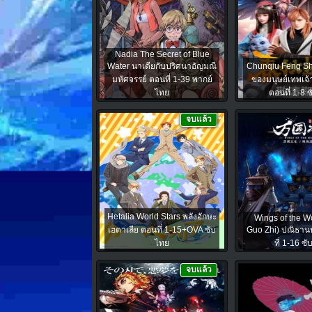
Nadia The Secret of Blue
Water นาเดียกับปริศนาอัญมณี
Chunqiu Feng S
มหัศจรรย์ ตอนที่ 1-39 พากย์
ของมนุษย์เทพเจ
ไทย
ตอนที่ 1-8 
จบแล้ว
Hetalia World Stars พลังอักษะ
Wings of the W
เฮตาเลีย ตอนที่ 1-15+OVA ซับ
Guo Zhi) ปณิธานห
ไทย
ที่ 1-16 ซ
จบแล้ว