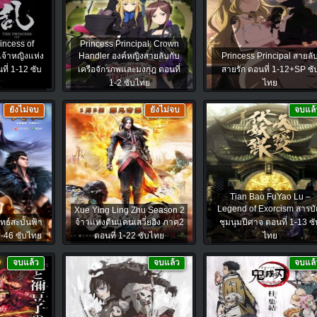
incess of
Princess Principal: Crown
จ้าหญิงแห่ง
Handler องค์หญิงสายลับกับ
Princess Principal สายลั
ี่ 1-12 ซับ
เครือจักรภพเเละมงกุฎ ตอนที่
สายรัก ตอนที่ 1-12+SP ซั
1-2 ซับไทย
ไทย
ยังไม่จบ
ยังไม่จบ
จบแล้
Tian Bao FuYao Lu –
Legend of Exorcism สารบ
Xue Ying Ling Zhu Season 2
ธ์สะบั้นฟ้า
จ้าวแห่งดินแดนเสวี่ยอิง ภาค2
ชุมนุมปีศาจ ตอนที่ 1-13 ซั
1-46 ซับไทย
ตอนที่ 1-22 ซับไทย
ไทย
จบแล้ว
จบแล้ว
จบแล้