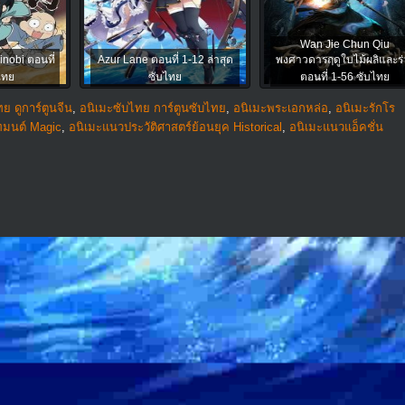
Wan Jie Chun Qiu
nobi ตอนที่
Azur Lane ตอนที่ 1-12 ล่าสุด
พงศาวดารฤดูใบไม้ผลิและร่
ไทย
ซับไทย
ตอนที่ 1-56 ซับไทย
ย ดูการ์ตูนจีน
,
อนิเมะซับไทย การ์ตูนซับไทย
,
อนิเมะพระเอกหล่อ
,
อนิเมะรักโร
ทมนต์ Magic
,
อนิเมะแนวประวัติศาสตร์ย้อนยุค Historical
,
อนิเมะแนวแอ็คชั่น