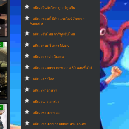
อนิเมะจีนซับไทย ดูการ์ตูนจีน
อนิเมะซอมบี้ ผีดิบ แวมไพร์ Zombie
บ
Vampire
บ
อนิเมะซับไทย การ์ตูนซับไทย
ว
อนิเมะดนตรี เพลง Music
อนิเมะดราม่า Drama
อนิเมะตอนยาว หลายภาค 50 ตอนขึ้นไป
อนิเมะต่างโลก
ัญ
บ
อนิเมะทําอาหาร
อนิเมะนางเอกสวย
ว
อนิเมะพระเอกหล่อ
อนิเมะพระเอกเก่ง anime พระเอกเทพ