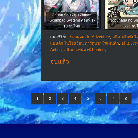
Chuan Shu Zijiu Zhinan
(Scumbag System) ตอนที่ 1-
Nobunaga no Shi
10 ซับไทย
1-26 ซับ
แนวซีรีย์
การ์ตูนผจญภัย Adventure
,
อนิเมะจีนซับไท
แมนติก ในโรงเรียน การ์ตูนรักโรแมนติก
,
อนิเมะเว
Action
,
อนิเมะแฟนตาซี Fantasy
จบแล้ว
1
2
3
4
5
6
7
8