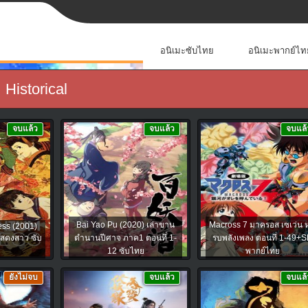
อนิเมะซับไทย
อนิเมะพากย์ไท
Historical
จบแล้ว
จบแล้ว
จบแล้
Bai Yao Pu (2020) เล่าขาน
Macross 7 มาครอส เซเว่น หุ
ess (2001)
สดงสาว ซับ
ตำนานปีศาจ ภาค1 ตอนที่ 1-
รบพลังเพลง ตอนที่ 1-49+
12 ซับไทย
พากย์ไทย
ยังไม่จบ
จบแล้ว
จบแล้