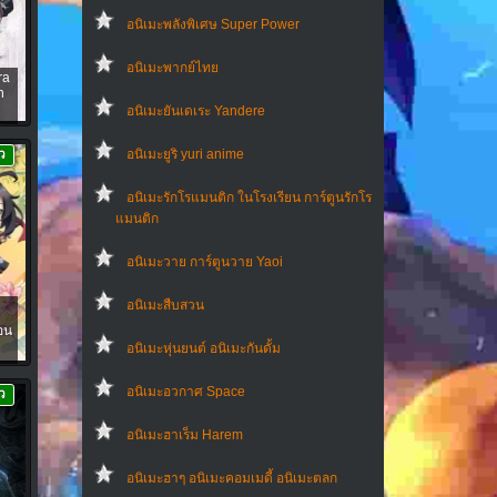
อนิเมะพลังพิเศษ Super Power
อนิเมะพากย์ไทย
ra
n
อนิเมะยันเดเระ Yandere
อนิเมะยูริ yuri anime
ว
อนิเมะรักโรแมนติก ในโรงเรียน การ์ตูนรักโร
แมนติก
อนิเมะวาย การ์ตูนวาย Yaoi
อนิเมะสืบสวน
อน
อนิเมะหุ่นยนต์ อนิเมะกันดั้ม
อนิเมะอวกาศ Space
ว
อนิเมะฮาเร็ม Harem
อนิเมะฮาๆ อนิเมะคอมเมดี้ อนิเมะตลก