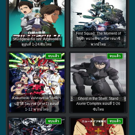
First Squad: The Moment of
Truth หน่วยพิฆาตปีศาจนาซี
Shirogane no Ishi: Argevollen
ตอนที่ 1-24 ซับไทย
พากย์ไทย
จบแล้ว
จบแล้ว
Kakumeiki Valvrave เครื่องจักร
Ghost in the Shell: Stand
ปฏิวัติ วัลเวรฟ (ภาค1) ตอนที่
Alone Complex ตอนที่ 1-26
1-12 พากย์ไทย
ซับไทย
จบแล้ว
จบแล้ว