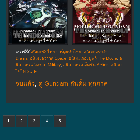
Mobile Suit Gundam
Mobile Suit Gundam
Thunderbolt- December Sky
Thunderbolt: Bandit Flower
Movie เดอะมูฟวี่ ซับไทย
Movie เดอะมูฟวี่ ซับไทย
แนวซีรีย์
อนิเมะซับไทย การ์ตูนซับไทย
,
อนิเมะดราม่า
Drama
,
อนิเมะอวกาศ Space
,
อนิเมะเดอะมูฟวี่ The Movie
,
อ
นิเมะแนวสงคราม Military
,
อนิเมะแนวแอ็คชั่น Action
,
อนิเมะ
ไซไฟ Sci-Fi
จบแล้ว
,
ดู Gundam กันดั้ม ทุกภาค
1
2
3
4
5