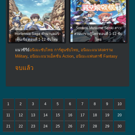
Soukou Musume Senki สาว
Hortensia Saga ตำนานฮอร์
สวมเกราะกู้โลก ตอนที่ 1-12 ซับ
เท็นเซีย ตอนที่ 1-12 ซับไทย
ไทย
แนวซีรีย์
อนิเมะซับไทย การ์ตูนซับไทย
,
อนิเมะแนวสงคราม
Military
,
อนิเมะแนวแอ็คชั่น Action
,
อนิเมะแฟนตาซี Fantasy
จบแล้ว
1
2
3
4
5
6
7
8
9
10
11
12
13
14
15
16
17
18
19
20
21
22
23
24
25
26
27
28
29
30