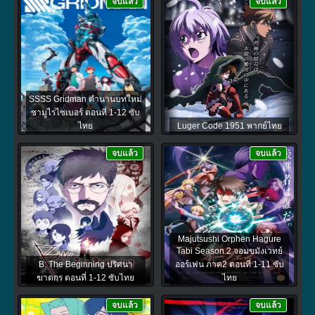
จบแล้ว
จบแล้ว
SSSS Gridman ตำนานบทใหม่
ซามูไรไซเบอร์ ตอนที่ 1-12 ซับ
ไทย
Luger Code 1951 พากย์ไทย
จบแล้ว
จบแล้ว
Majutsushi Orphen Hagure
Tabi Season 2 จอมขมังเวทย์
B: The Beginning ปริศนา
ออร์เฟน ภาค2 ตอนที่ 1-11 ซับ
ฆาตกร ตอนที่ 1-12 ซับไทย
ไทย
จบแล้ว
จบแล้ว