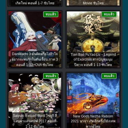
เกิดใหม่ ตอนที่ 1-7 ซับไทย
Movie ซับไทย
จบแล้ว
จบแล้ว
DanMachi 3 มันผิดหรือไงถ้าใจ
Tian Bao FuYao Lu – Legend
อยากจะพบรักในดันเจี้ยน ภาค 3
of Exorcism สารบัญชุมนุม
ตอนที่ 1-12+OVA ซับไทย
ปีศาจ ตอนที่ 1-13 ซับไทย
จบแล้ว
จบแล้ว
Saiyuki Reload Blast ไซยูกิ สี่
New Gods Nezha Reborn
แสบฝ่าแดนทมิฬ 2017 ตอนที่
2021 นาจา เกิดอีกครั้งก็ยังเทพ
1-12 ซับไทย
พากย์ไทย