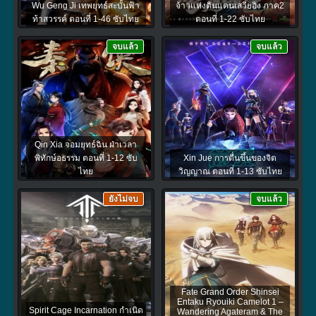
Wu Geng Ji เทพยุทธ์สะบั้นฟ้า
จ้าวแห่งดินแดนเสวี่ยอิง ภาค2
ท้าสวรรค์ ตอนที่ 1-46 ซับไทย
ตอนที่ 1-22 ซับไทย
จบแล้ว
จบแล้ว
Qin Xia จอมยุทธ์ฉิน ฝ่าเวลา
พิทักษ์อธรรม ตอนที่ 1-12 ซับ
Xin Jue การตื่นขึ้นของจิต
ไทย
วิญญาณ ตอนที่ 1-13 ซับไทย
ยังไม่จบ
จบแล้ว
Fate Grand Order Shinsei
Entaku Ryouiki Camelot 1 –
Spirit Cage Incarnation กำเนิด
Wandering Agateram & The