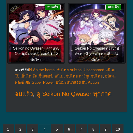
จบแล้ว
จบแล้ว
Seikon no Qwaser II ตราบาป
Seikon No Qwaser ตราบาป
ล้างปฐพี (ภาค2) ตอนที่ 1-12
ล้างปฐพี (ภาค1) ตอนที่ 1-24
ซับไทย
ซับไทย
แนวซีรีย์
H-Anime hentai ซับไทย subthai Uncensored อนิเมะ
โป๊ เฮ็นไต อันเซ็นเซอร์
,
อนิเมะซับไทย การ์ตูนซับไทย
,
อนิเมะ
พลังพิเศษ Super Power
,
อนิเมะแนวแอ็คชั่น Action
จบแล้ว
,
ดู Seikon No Qwaser ทุกภาค
1
2
3
4
5
6
7
8
9
10