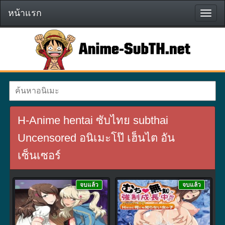
หน้าแรก
หน้า
แรก
H-Anime hentai ซับไทย subthai
Uncensored อนิเมะโป๊ เฮ็นไต อัน
เซ็นเซอร์
จบแล้ว
จบแล้ว