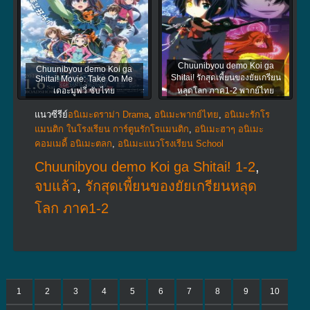
Chuunibyou demo Koi ga
Chuunibyou demo Koi ga
Shitai! รักสุดเพี้ยนของยัยเกรียน
Shitai! Movie: Take On Me
เดอะมูฟวี่ ซับไทย
หลุดโลก ภาค1-2 พากย์ไทย
แนวซีรีย์
อนิเมะดราม่า Drama
,
อนิเมะพากย์ไทย
,
อนิเมะรักโร
แมนติก ในโรงเรียน การ์ตูนรักโรแมนติก
,
อนิเมะฮาๆ อนิเมะ
คอมเมดี้ อนิเมะตลก
,
อนิเมะแนวโรงเรียน School
Chuunibyou demo Koi ga Shitai! 1-2
,
จบแล้ว
,
รักสุดเพี้ยนของยัยเกรียนหลุด
โลก ภาค1-2
1
2
3
4
5
6
7
8
9
10