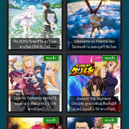
Re:ZERO รีเซทชีวิต ฝ่าวิกฤต
Sakasama no Patema สอง
ต่างโลก OVA ซับไทย
โลกสองด้าน เดอะมูฟวี่ ซับไทย
จบแล้ว
จบแล้ว
Zero no Tsukaima อสูรรับใช้
Kenichi The Mightiest
ของยาย 0 สนิท ภาค1-2-3-4
Disciple ลูกแกะพันธุ์เสือเค็นอิจิ
พากย์ไทย
ภาค1 ตอนที่ 1-50 พากย์ไทย
จบแล้ว
จบแล้ว