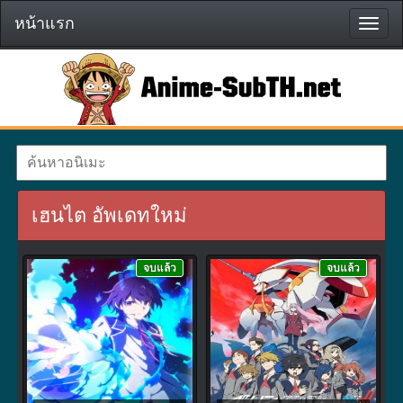
หน้าแรก
หน้า
แรก
เฮนไต อัพเดทใหม่
จบแล้ว
จบแล้ว