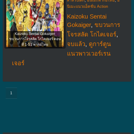
สำหรับเด็ก
,
อนิเมะพากย์ไทย
,
อ
นิเมะแนวแอ็คชั่น Action
Kaizoku Sentai
Gokaiger
,
ขบวนการ
โจรสลัด โกไคเจอร์
,
Kaizoku Sentai Gokaiger
ขบวนการโจรสลัด โกไคเจอร์ ตอน
จบแล้ว
,
ดูการ์ตูน
ที่ 1-51 พากย์ไทย
แนวพาวเวอร์เรน
เจอร์
1