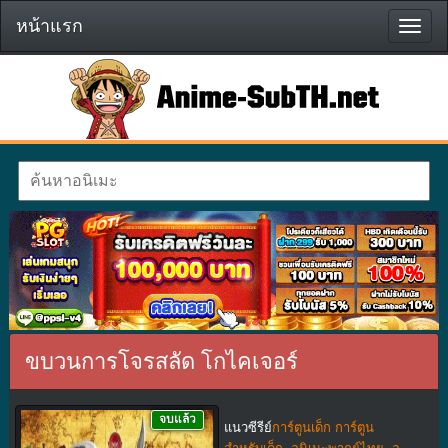
หน้าแรก
หน้า
แรก
ขบวนการโจรสลัด โกไคเจอร์
จบแล้ว
แนวซีรีย์
การ์ตูนเด็ก การ์ตูน