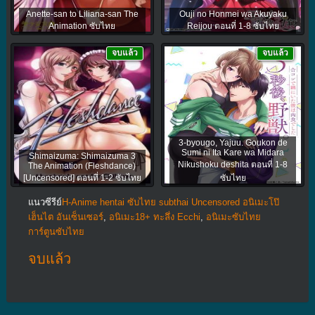
Anette-san to Liliana-san The
Ouji no Honmei wa Akuyaku
Animation ซับไทย
Reijou ตอนที่ 1-8 ซับไทย
จบแล้ว
จบแล้ว
3-byougo, Yajuu. Goukon de
Sumi ni Ita Kare wa Midara
Shimaizuma: Shimaizuma 3
Nikushoku deshita ตอนที่ 1-8
The Animation (Fleshdance)
[Uncensored] ตอนที่ 1-2 ซับไทย
ซับไทย
แนวซีรีย์
H-Anime hentai ซับไทย subthai Uncensored อนิเมะโป๊
เฮ็นไต อันเซ็นเซอร์
,
อนิเมะ18+ ทะลึ่ง Ecchi
,
อนิเมะซับไทย
การ์ตูนซับไทย
จบแล้ว