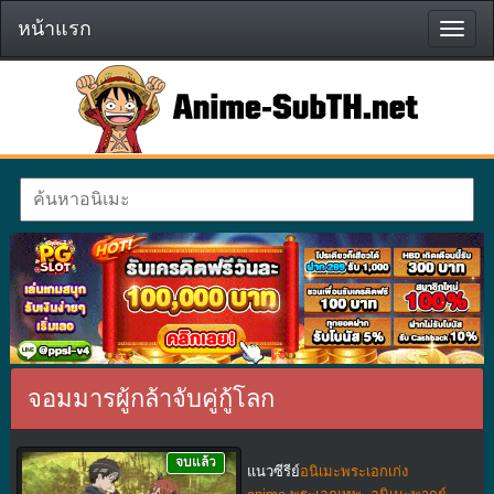
หน้าแรก
หน้า
แรก
จอมมารผู้กล้าจับคู่กู้โลก
จบแล้ว
แนวซีรีย์
อนิเมะพระเอกเก่ง