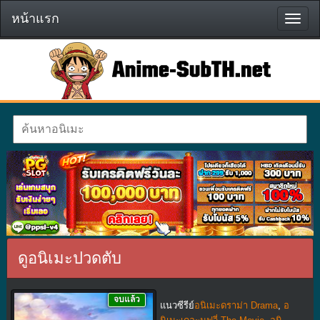
หน้าแรก
หน้า
แรก
ดูอนิเมะปวดตับ
จบแล้ว
แนวซีรีย์
อนิเมะดราม่า Drama
,
อ