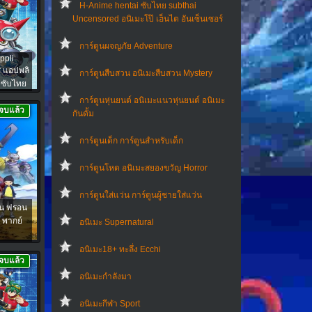
H-Anime hentai ซับไทย subthai
Uncensored อนิเมะโป๊ เฮ็นไต อันเซ็นเซอร์
การ์ตูนผจญภัย Adventure
ppli
์ส แอปพลิ
การ์ตูนสืบสวน อนิเมะสืบสวน Mystery
 ซับไทย
การ์ตูนหุ่นยนต์ อนิเมะแนวหุ่นยนต์ อนิเมะ
จบแล้ว
กันดั้ม
การ์ตูนเด็ก การ์ตูนสำหรับเด็ก
การ์ตูนโหด อนิเมะสยองขวัญ Horror
การ์ตูนใส่แว่น การ์ตูนผู้ชายใส่แว่น
อน ฟรอน
5 พากย์
อนิเมะ Supernatural
อนิเมะ18+ ทะลึ่ง Ecchi
จบแล้ว
อนิเมะกำลังมา
อนิเมะกีฬา Sport