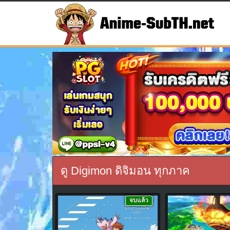
ดู Digimon ดิจิมอน ทุกภาค
จบแล้ว