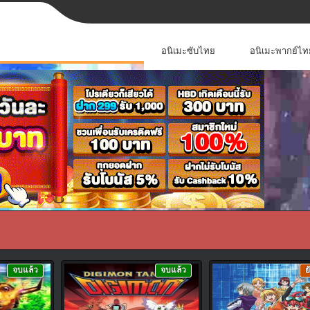
อนิเมะซับไทย
อนิเมะพากย์ไท
จบแล้ว
จบแล้ว
ย