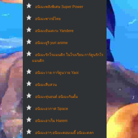
อนิเมะพลังพิเศษ Super Power
อนิเมะพากย์ไทย
อนิเมะยันเดเระ Yandere
อนิเมะยูริ yuri anime
อนิเมะรักโรแมนติก ในโรงเรียน การ์ตูนรักโร
แมนติก
อนิเมะวาย การ์ตูนวาย Yaoi
อนิเมะสืบสวน
อนิเมะหุ่นยนต์ อนิเมะกันดั้ม
อนิเมะอวกาศ Space
อนิเมะฮาเร็ม Harem
อนิเมะฮาๆ อนิเมะคอมเมดี้ อนิเมะตลก