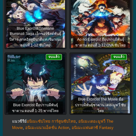
Blue Exorcist Shimane
Illuminati Saga เอ็กซอร์ซิสต์พันธุ์
ปีศาจ ภาคอิลลูมินาตีแห่งชิมาเนะ
Ao no Exorcist มือปราบผีพันธุ์
ตอนที่ 1-12 ซับไทย
ซาตาน ตอนที่ 1-12 OVA ซับไทย
จบแล้ว
จบแล้ว
Blue Exorcist The Movie มือ
Blue Exorcist มือปราบผีพันธุ์
ปราบผีพันธุ์ซาตาน เดอะมูฟวี่ ซับ
ซาตาน ตอนที่ 1-25 พากย์ไทย
ไทย
แนวซีรีย์
อนิเมะซับไทย การ์ตูนซับไทย
,
อนิเมะเดอะมูฟวี่ The
Movie
,
อนิเมะแนวแอ็คชั่น Action
,
อนิเมะแฟนตาซี Fantasy