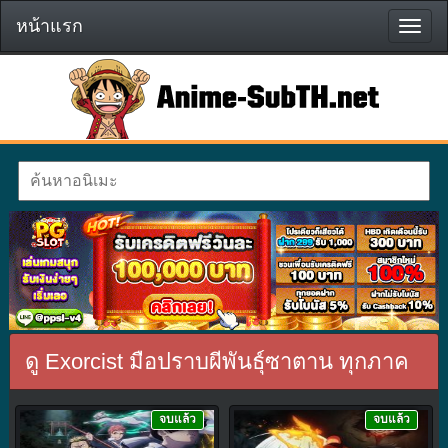
หน้าแรก
หน้า
แรก
ดู Exorcist มือปราบผีพันธุ์ซาตาน ทุกภาค
จบแล้ว
จบแล้ว