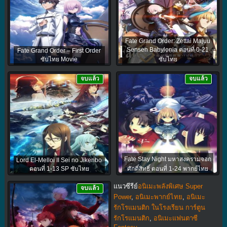
Fate Grand Order: Zettai Majuu
Sensen Babylonia ตอนที่ 0-21
Fate Grand Order – First Order
ซับไทย Movie
ซับไทย
จบแล้ว
จบแล้ว
Fate Stay Night มหาสงครามจอก
Lord El-Melloi II Sei no Jikenbo
ตอนที่ 1-13 SP ซับไทย
ศักดิ์สิทธิ์ ตอนที่ 1-24 พากย์ไทย
แนวซีรีย์
อนิเมะพลังพิเศษ Super
จบแล้ว
Power
,
อนิเมะพากย์ไทย
,
อนิเมะ
รักโรแมนติก ในโรงเรียน การ์ตูน
รักโรแมนติก
,
อนิเมะแฟนตาซี