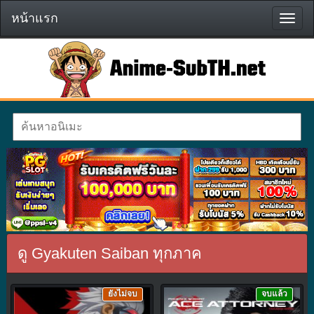
หน้าแรก
หน้า
แรก
ดู Gyakuten Saiban ทุกภาค
ยังไม่จบ
จบแล้ว