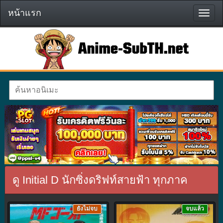
หน้าแรก
หน้า
แรก
ดู Initial D นักซิ่งดริฟท์สายฟ้า ทุกภาค
ยังไม่จบ
จบแล้ว